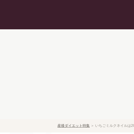
産後ダイエット特集
＞
いちごミルクネイルは2